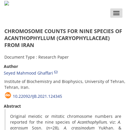
Toggle
naviga
CHROMOSOME COUNTS FOR NINE SPECIES OF
ACANTHOPHYLLUM (CARYOPHYLLACEAE)
FROM IRAN
Document Type : Research Paper
Author
Seyed Mahmood Ghaffari
Institute of Biochemistry and Biophysics, University of Tehran,
Tehran, Iran.
10.22092/IJB.2021.124345
Abstract
Original meiotic or mitotic chromosome numbers are
reported for the nine species of
Acanthophyllum,
viz:
A.
acerosum
Sosn. (n=28),
A. crassinodum
Yukhan. &