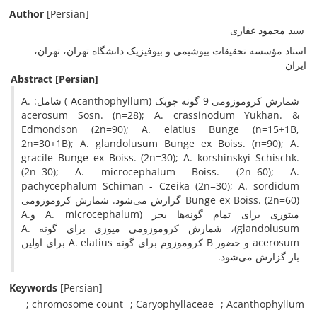
Author
[Persian]
سید محمود غفاری
استاد مؤسسه تحقیقات بیوشیمی و بیوفیزیک دانشگاه تهران، تهران،
ایران
Abstract
[Persian]
شمارش کروموزومی 9 گونه چوبک (Acanthophyllum ) شامل: A.
acerosum Sosn. (n=28); A. crassinodum Yukhan. &
Edmondson (2n=90); A. elatius Bunge (n=15+1B,
2n=30+1B); A. glandolusum Bunge ex Boiss. (n=90); A.
gracile Bunge ex Boiss. (2n=30); A. korshinskyi Schischk.
(2n=30); A. microcephalum Boiss. (2n=60); A.
pachycephalum Schiman - Czeika (2n=30); A. sordidum
Bunge ex Boiss. (2n=60) گزارش می‌شود. شمارش کروموزومی
میتوزی برای تمام گونه‌ها بجز (A. microcephalum وA.
glandolusum)، شمارش کروموزومی میوزی برای گونه A.
acerosum و حضور B کروموزوم برای گونه A. elatius برای اولین
بار گزارش می‌شود.
Keywords
[Persian]
chromosome count
Caryophyllaceae
Acanthophyllum