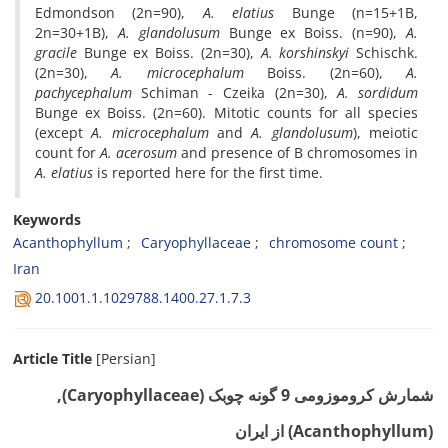
Edmondson (2n=90),
A. elatius
Bunge (n=15+1B,
2n=30+1B),
A. glandolusum
Bunge ex Boiss. (n=90),
A.
gracile
Bunge ex Boiss. (2n=30),
A. korshinskyi
Schischk.
(2n=30),
A. microcephalum
Boiss. (2n=60),
A.
pachycephalum
Schiman - Czeika (2n=30),
A. sordidum
Bunge ex Boiss. (2n=60). Mitotic counts for all species
(except
A. microcephalum
and
A. glandolusum
), meiotic
count for
A. acerosum
and presence of B chromosomes in
A. elatius
is reported here for the first time.
Keywords
Acanthophyllum
Caryophyllaceae
chromosome count
Iran
20.1001.1.1029788.1400.27.1.7.3
Article Title
[Persian]
شمارش کروموزومی 9 گونه چوبک (Caryophyllaceae),
(Acanthophyllum) از ایران